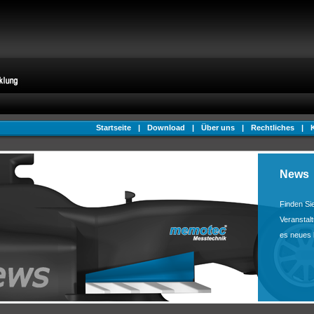
Startseite
|
Download
|
Über uns
|
Rechtliches
|
News
Finden Si
Veranstal
es neues 