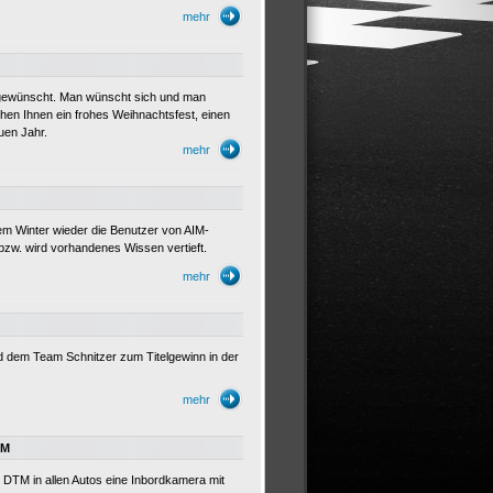
mehr
el gewünscht. Man wünscht sich und man
en Ihnen ein frohes Weihnachtsfest, einen
uen Jahr.
mehr
m Winter wieder die Benutzer von AIM-
bzw. wird vorhandenes Wissen vertieft.
mehr
d dem Team Schnitzer zum Titelgewinn in der
mehr
TM
 DTM in allen Autos eine Inbordkamera mit