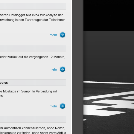
seren Datalogger AiM evo4 zur Analyse der
erwachung in den Fahrzeugen der Teilnehmer
mehr
 wieder zurück auf die vergangenen 12 Monate,
mehr
ports
e Moskitos im Sumpf. In Verbindung mit
ch.
mehr
hr authentisch kennenzulernen, ohne Reifen,
lenkpunkte zu finden, ohne Angst vorm Abflug