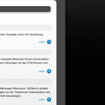
erbar: Kompakt und in GP-Ausführung,
mehr
r etropolis Motorsport Arena Oschersleben
 zum Fahrerlager für das DTM Rennen vom
mehr
Volkswagen Motorsport. Ulli Mesch arbeitet
swagen um den Teilnehmern Datenanalyse und
hnik beizubringen.
mehr