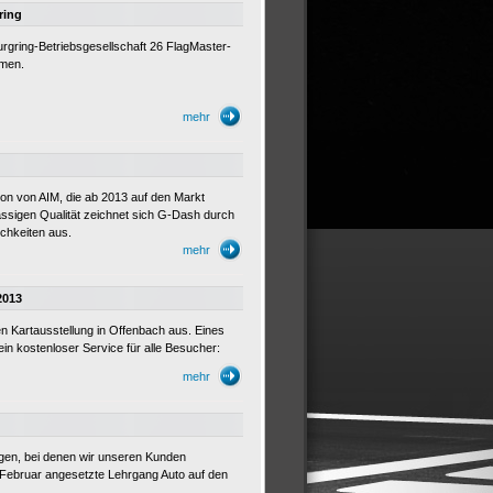
ring
rgring-Betriebsgesellschaft 26 FlagMaster-
mmen.
mehr
on von AIM, die ab 2013 auf den Markt
sigen Qualität zeichnet sich G-Dash durch
ichkeiten aus.
mehr
2013
en Kartausstellung in Offenbach aus. Eines
 ein kostenloser Service für alle Besucher:
mehr
gen, bei denen wir unseren Kunden
. Februar angesetzte Lehrgang Auto auf den