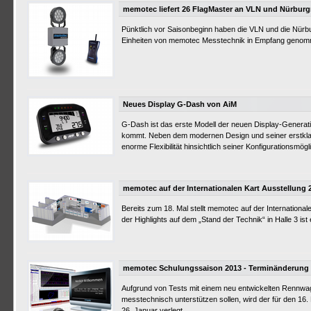
memotec liefert 26 FlagMaster an VLN und Nürburg
Pünktlich vor Saisonbeginn haben die VLN und die Nürbu
Einheiten von memotec Messtechnik in Empfang geno
Neues Display G-Dash von AiM
G-Dash ist das erste Modell der neuen Display-Generati
kommt. Neben dem modernen Design und seiner erstklas
enorme Flexibilität hinsichtlich seiner Konfigurationsmögl
memotec auf der Internationalen Kart Ausstellung 
Bereits zum 18. Mal stellt memotec auf der International
der Highlights auf dem „Stand der Technik“ in Halle 3 ist
memotec Schulungssaison 2013 - Terminänderung
Aufgrund von Tests mit einem neu entwickelten Rennwa
messtechnisch unterstützen sollen, wird der für den 16
26. Januar verlegt.