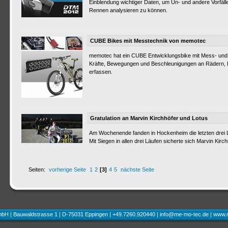
Einblendung wichtiger Daten, um Un- und andere Vorfäl
Rennen analysieren zu können.
CUBE Bikes mit Messtechnik von memotec
memotec hat ein CUBE Entwicklungsbike mit Mess- und 
Kräfte, Bewegungen und Beschleunigungen an Rädern
erfassen.
Gratulation an Marvin Kirchhöfer und Lotus
Am Wochenende fanden in Hockenheim die letzten drei 
Mit Siegen in allen drei Läufen sicherte sich Marvin Kirc
Seiten:
vorherige Seite
1
2
[3]
4
5
nächste Seite
H | Bauwaldstrasse 1 | D-75031 Eppingen | +49.7260.920440 |
info@me-mo-tec.de
|
www.