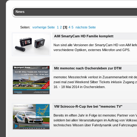
News
Seiten:
vorherige Seite
1
2
[3]
4
5
nächste Seite
AiM SmartyCam HD Familie komplett
Nun sind alle Versionen der SmartyCam HD von AiM lief
verschiedene Optiken, externes Mikrofon und GPS.
Mit memotec nach Oschersleben zur DTM
memotec Messtechnik verlost in Zusammenarbeit mit de
zwei mal zwei Weekend Silber Tickets inklusiv Zugang
16. - 18 Mai 2014 in Oschersleben.
VW Scirocco-R-Cup live bei "memotec TV"
Bereits im elften Jahr in Folge ist memotec Partner von 
seitdem bei allen Veranstaltungen im Auftrag von Volk
technisches Wissen über Fahrdynamik und Fahrzeugtec