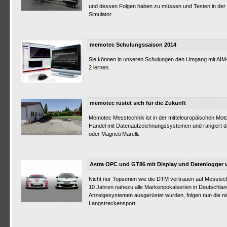
und dessen Folgen haben zu müssen und Testen in der
Simulator.
memotec Schulungssaison 2014
Sie können in unseren Schulungen den Umgang mit AI
2 lernen.
memotec rüstet sich für die Zukunft
Memotec Messtechnik ist in der mitteleuropäischen Mot
Handel mit Datenaufzeichnungssystemen und rangiert d
oder Magneti Marelli.
Astra OPC und GT86 mit Display und Datenlogger
Nicht nur Topserien wie die DTM vertrauen auf Messte
10 Jahren nahezu alle Markenpokalserien in Deutschla
Anzeigesystemen ausgerüstet wurden, folgen nun die nä
Langstreckensport.