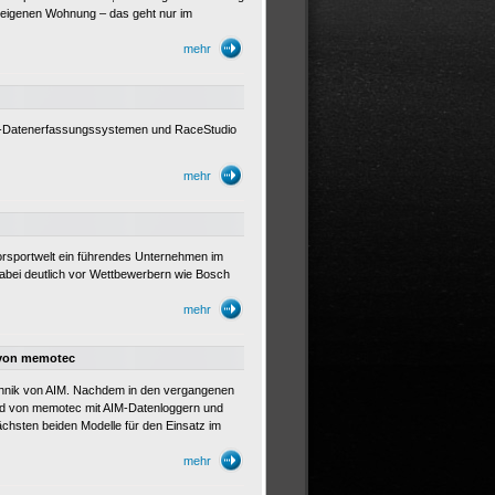
 eigenen Wohnung – das geht nur im
mehr
M-Datenerfassungssystemen und RaceStudio
mehr
orsportwelt ein führendes Unternehmen im
abei deutlich vor Wettbewerbern wie Bosch
mehr
 von memotec
chnik von AIM. Nachdem in den vergangenen
nd von memotec mit AIM-Datenloggern und
chsten beiden Modelle für den Einsatz im
mehr