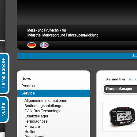
Sta
News
Sie sind hier:
Servi
Produkte
Picture Manager
Service
Allgemeine Informationen
Bedienungsanleitungen
CAN-Bus Technologie
Ersatzteillager
Ferndiagnose
Firmware
Hotline