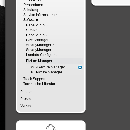
Renndienst
Reparaturen
Schulung
Service Informationen
Software
RaceStudio 3
SPARK
RaceStudio 2
GPS Manager
SmartyManager 2
SmartyManager
Lambda Configurator
Picture Manager
MC4 Picture Manager
TG Picture Manager
Track Support
Technische Literatur
Partner
Presse
Verkauf