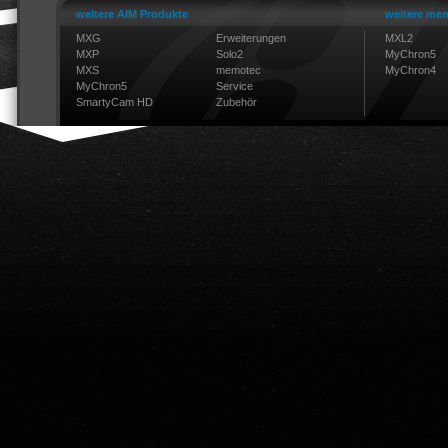
weitere AIM Produkte
weitere mem
MXG
Erweiterungen
MXL2
MXP
Solo2
MyChron5
MXS
memotec
MyChron4
MyChron5
Service
SmartyCam HD
Zubehör