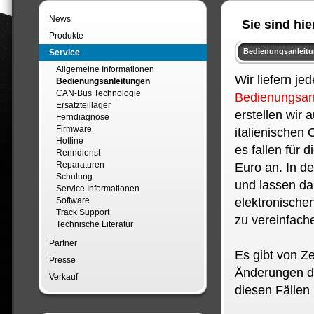
News
Sie sind hie
Produkte
Bedienungsanleit
Service
Allgemeine Informationen
Wir liefern je
Bedienungsanleitungen
CAN-Bus Technologie
Bedienungsan
Ersatzteillager
erstellen wir 
Ferndiagnose
Firmware
italienischen 
Hotline
es fallen für
Renndienst
Reparaturen
Euro an. In de
Schulung
und lassen da
Service Informationen
Software
elektronische
Track Support
zu vereinfach
Technische Literatur
Partner
Es gibt von Z
Presse
Änderungen de
Verkauf
diesen Fällen 