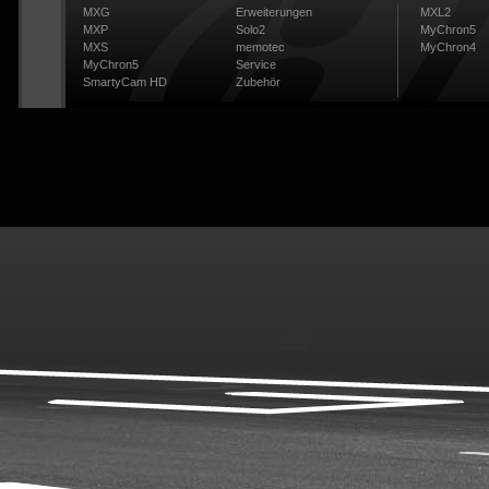
MXG
Erweiterungen
MXL2
MXP
Solo2
MyChron5
MXS
memotec
MyChron4
MyChron5
Service
SmartyCam HD
Zubehör