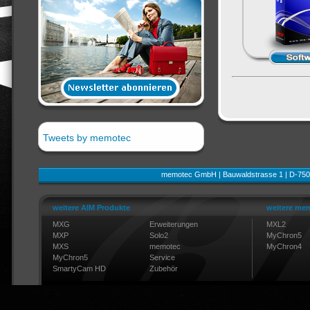
Tweets by memotec
memotec GmbH | Bauwaldstrasse 1 | D-750
weitere AIM Produkte
weitere mem
MXG
Erweiterungen
MXL2
MXP
Solo2
MyChron5
MXS
memotec
MyChron4
MyChron5
Service
SmartyCam HD
Zubehör