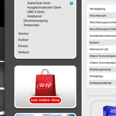
SuperSeal Serie
Ausgleichsstecker Serie
Verriegelung
OBD II Serie
Anschlussart
Amphenol
Stromversorgung
Anschlussquerschnit
Temperatur
Anschlussquerschni
Service
Kontaktdurchmesse
Partner
System
Presse
Nennstrom (A)
Verkauf
Obere Grenztempera
Untere Grenztemper
Arbeitsspannung
Kontakttyp
Gehäusematerial