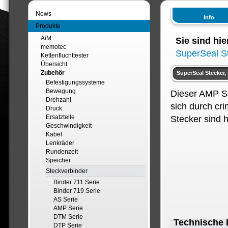
News
Info
Produkte
AiM
Sie sind hie
memotec
SuperSeal S
Kettenfluchttester
Übersicht
Zubehör
SuperSeal Stecker,
Befestigungssysteme
Bewegung
Dieser AMP Su
Drehzahl
sich durch cr
Druck
Ersatzteile
Stecker sind 
Geschwindigkeit
Kabel
Lenkräder
Rundenzeit
Speicher
Steckverbinder
Binder 711 Serie
Binder 719 Serie
AS Serie
AMP Serie
DTM Serie
Technische 
DTP Serie