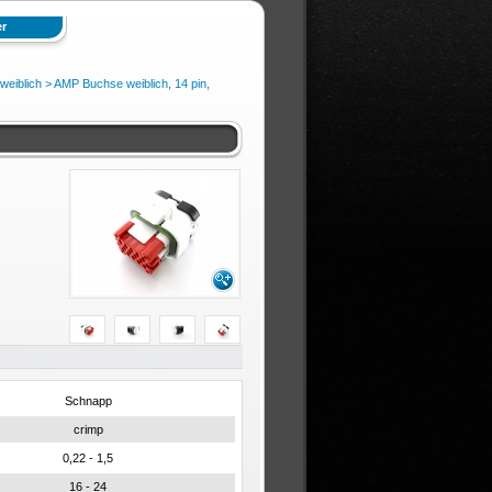
r
eiblich
> AMP Buchse weiblich, 14 pin,
Schnapp
crimp
0,22 - 1,5
16 - 24