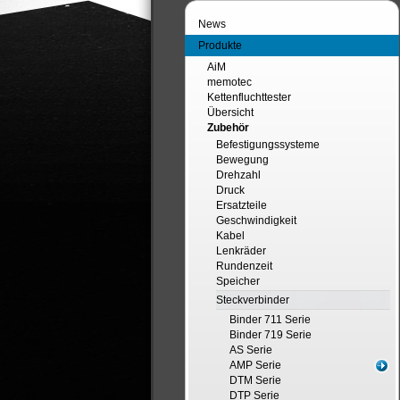
News
Produkte
AiM
memotec
Kettenfluchttester
Übersicht
Zubehör
Befestigungssysteme
Bewegung
Drehzahl
Druck
Ersatzteile
Geschwindigkeit
Kabel
Lenkräder
Rundenzeit
Speicher
Steckverbinder
Binder 711 Serie
Binder 719 Serie
AS Serie
AMP Serie
DTM Serie
DTP Serie