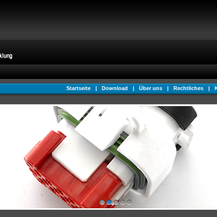
Startseite
|
Download
|
Über uns
|
Rechtliches
|
1
2
3
4
5