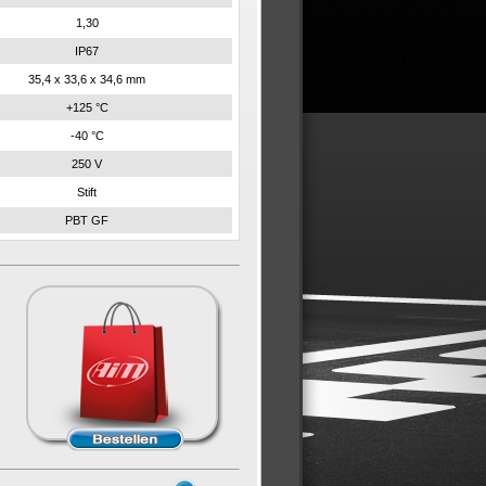
1,30
IP67
35,4 x 33,6 x 34,6 mm
+125 °C
-40 °C
250 V
Stift
PBT GF