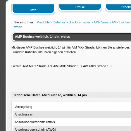
Preise
Stecke
Info
Sie sind hier:
Produkte >
Zubehör
>
Steckverbinder
>
AMP Serie
>
AMP Buchse w
weiss
AMP Buchse weiblich, 14 pin, weiss
Mit dieser AMP Buchse weiblich, 14 pin für AiM MXx Strada, können Sie anstelle des
Standard Kabelbaums Ihren eigenen erstellen.
Geräte: AiM MXG Strada 1.3, AiM MXP Strada 1.3, AiM MXS Strada 1.3
Technische Daten AMP Buchse, weiblich, 14 pin
Verriegelung
Anschlussart
Anschlussquerschnitt (mm²)
Anschlussquerschnitt (AWG)