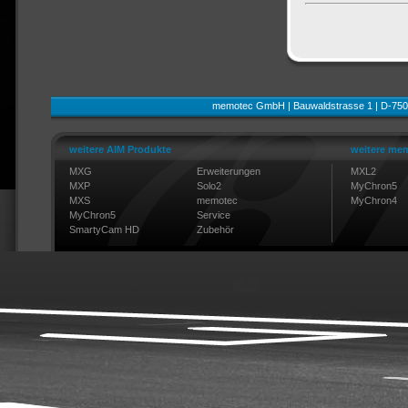
memotec GmbH | Bauwaldstrasse 1 | D-750
weitere AIM Produkte
weitere mem
MXG
Erweiterungen
MXL2
MXP
Solo2
MyChron5
MXS
memotec
MyChron4
MyChron5
Service
SmartyCam HD
Zubehör