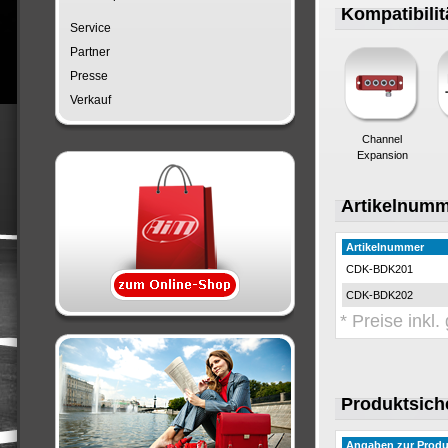
Kompatibili
Service
Partner
Presse
Verkauf
Channel
Expansion
Artikelnumm
Artikelnummer
CDK-BDK201
CDK-BDK202
* Preise inkl
Produktsich
Angaben zur Produ