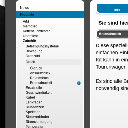
News
Info
Produkte
AiM
Sie sind hie
memotec
Kettenfluchttester
Bremsdruckkit
Übersicht
Zubehör
Diese speziel
Befestigungssysteme
Bewegung
einfachen Ein
Drehzahl
Kit kann in e
Druck
Tourenwagen 
Öldruck
Absolutdruck
Relativdruck
Es sind alle Ba
Bremsdruckkit
notwendig sin
Ersatzteile
Geschwindigkeit
Kabel
Lenkräder
Rundenzeit
Speicher
Steckverbinder
Stromversorgung
Temperatur