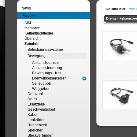
News
Sie sind hier:
Produ
Produkte
Drehwinkelsensor
AiM
memotec
Kettenfluchttester
Übersicht
Zubehör
Befestigungssysteme
Bewegung
Abstandssensor
Auslasssteuerung
Bewegungs - Kits
Drehwinkelsensoren
Seilzugpoti
Weggeber
Drehzahl
Druck
Ersatzteile
Geschwindigkeit
Kabel
Lenkräder
Rundenzeit
Speicher
Steckverbinder