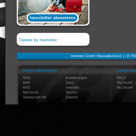
Tweets by memotec
memotec GmbH | Bauwaldstrasse 1 | D-750
weitere AIM Produkte
weitere mem
MXG
Erweiterungen
MXL2
MXP
Solo2
MyChron5
MXS
memotec
MyChron4
MyChron5
Service
SmartyCam HD
Zubehör