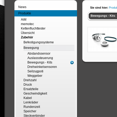
News
Sie sind hier:
Produ
Produkte
Bewegungs - Kits
AiM
memotec
Kettenfluchttester
Übersicht
Zubehör
Befestigungssysteme
Bewegung
Abstandssensor
Auslasssteuerung
Bewegungs - Kits
Drehwinkelsensoren
Seilzugpoti
Weggeber
Drehzahl
Druck
Ersatzteile
Geschwindigkeit
Kabel
Lenkräder
Rundenzeit
Speicher
Steckverbinder