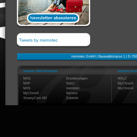
Tweets by memotec
memotec GmbH | Bauwaldstrasse 1 | D-750
weitere AIM Produkte
weitere mem
MXG
Erweiterungen
MXL2
MXP
Solo2
MyChron5
MXS
memotec
MyChron4
MyChron5
Service
SmartyCam HD
Zubehör