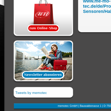
www.me-mo-
tec.de/de/Pr
Sensoren/Hal
Tweets by memotec
memotec GmbH | Bauwaldstrasse 1 | D-750