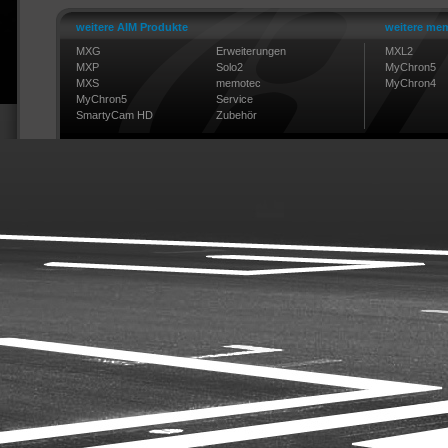
weitere AIM Produkte
weitere mem
MXG
Erweiterungen
MXL2
MXP
Solo2
MyChron5
MXS
memotec
MyChron4
MyChron5
Service
SmartyCam HD
Zubehör