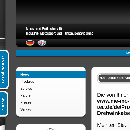
Sta
News
404 - Seite nicht v
Produkte
Service
Die von Ihnen
Partner
www.me-mo-
Presse
tec.de/de/Pr
Verkauf
Drehwinkelse
Meinten Sie: