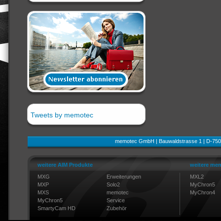
Tweets by memotec
memotec GmbH | Bauwaldstrasse 1 | D-750
weitere AIM Produkte
weitere mem
MXG
Erweiterungen
MXL2
MXP
Solo2
MyChron5
MXS
memotec
MyChron4
MyChron5
Service
SmartyCam HD
Zubehör