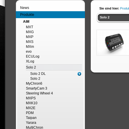
News
Sie sind hier:
Produ
Produkte
Solo 2
AiM
MXT
MXG
MXP
MXS
MXm
evo
ECULog
XLog
Solo 2
Solo 2 DL
Solo 2
MyChron6
SmartyCam 3
Steering Wheel 4
MXPS
MXK10
MX2E
PDM
Taipan
Yarara
MultiChron