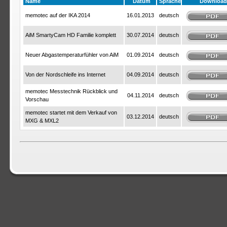
Name
Datum
Sprache
Download
memotec auf der IKA 2014
16.01.2013
deutsch
AiM SmartyCam HD Familie komplett
30.07.2014
deutsch
Neuer Abgastemperaturfühler von AiM
01.09.2014
deutsch
Von der Nordschleife ins Internet
04.09.2014
deutsch
memotec Messtechnik Rückblick und
04.11.2014
deutsch
Vorschau
memotec startet mit dem Verkauf von
03.12.2014
deutsch
MXG & MXL2