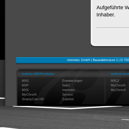
Aufgeführte W
Inhaber.
memotec GmbH | Bauwaldstrasse 1 | D-750
weitere AIM Produkte
weitere mem
MXG
Erweiterungen
MXL2
MXP
Solo2
MyChron5
MXS
memotec
MyChron4
MyChron5
Service
SmartyCam HD
Zubehör