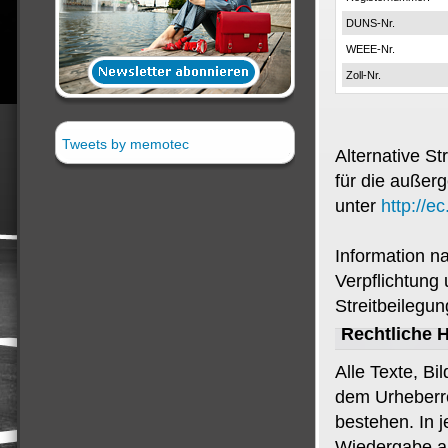
DUNS-Nr.
WEEE-Nr.
Zoll-Nr.
Tweets by memotec
Alternative St
für die außerg
unter
http://e
Information n
Verpflichtung
Streitbeilegun
Rechtliche 
Alle Texte, Bi
dem Urheberre
bestehen. In j
Wiedergabe aus