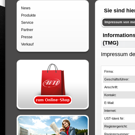
News
Sie sind hie
Produkte
Impressum von m
Service
Partner
Information
Presse
(TMG)
Verkauf
Impressum des
Firma:
Geschäftsführer:
Anschrift:
Kontakt:
E-Mail:
Internet:
UST-Ident Nr:
Registergericht:
Registernummer: