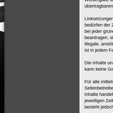
übertragbaren
Linksetzungen
bedürfen der 
bei jeder gru
beantragen, s
illegale, anst
ist in jedem F
Die Inhalte un
kann keine Ga
Für alle mitt
Seitenbetreib
Inhalte handel
jeweiligen Zei
besteht jedoc